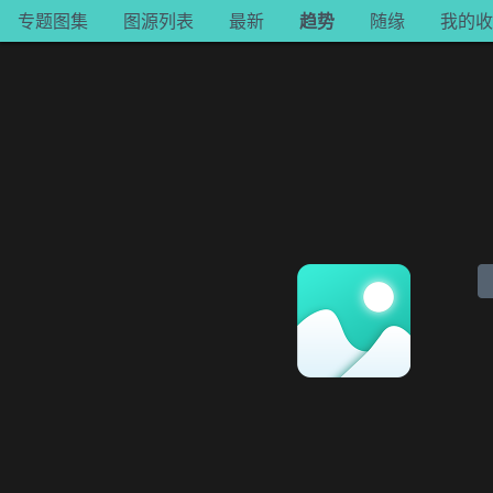
专题
图源
最新
趋势
随缘
收